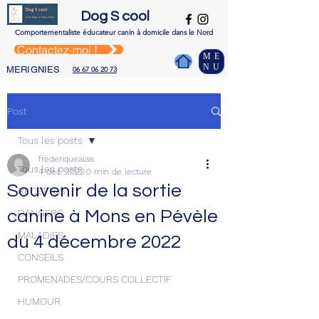
Dog S cool
Comportementaliste é
ducateur canin à domicile dans le Nord
Contactez-moi !
ME
NU
MERIGNIES
06 67 06 20 73
Post
Tous les posts
frederiquealais
Tous les posts
4 déc. 2022
0 min de lecture
Souvenir de la sortie
RECETTES
canine à Mons en Pévèle
DANGERS
MALADIES
du 4 décembre 2022
CONSEILS
PROMENADES/COURS COLLECTIF
HUMOUR