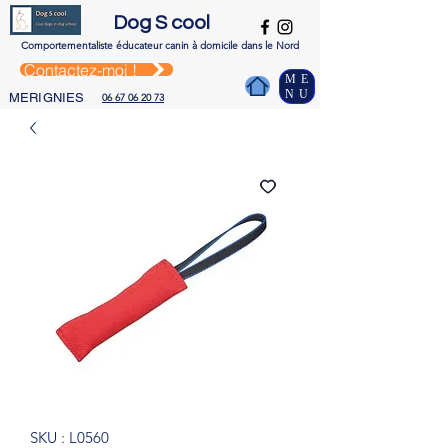
Dog S cool
Comportementaliste é
ducateur canin à domicile dans le Nord
Contactez-moi !
ME
NU
MERIGNIES
06 67 06 20 73
SKU : L0560