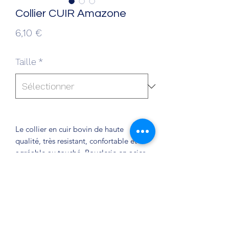
Collier CUIR Amazone
Prix
6,10 €
Taille
*
Le collier en cuir bovin de haute
qualité, très resistant, confortable et
agréable au touché. Bouclerie en acier
nickelé.
Existe en 5 couleurs : noir, camel et
rouge (disponibilité à vérifier).
Dimension (cou) :
T30 : 22 à 27 cm * 15 mm
T35 : 27 à 32 cm * 15 mm