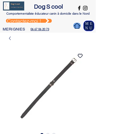
Dog S cool
Comportementaliste é
ducateur canin à domicile dans le Nord
Contactez-moi !
ME
NU
MERIGNIES
06 67 06 20 73