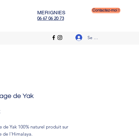
n templeuve, educateur canin
Contactez-moi !
MERIGNIES
06 67 06 20 73
Se connecter
age de Yak
Prix
€
 de Yak 100% naturel produit sur
e de l'Himalaya.