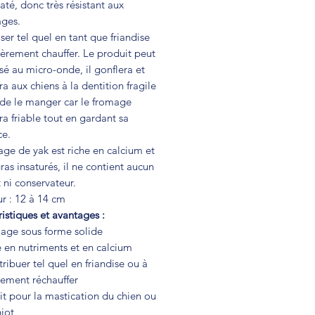
té, donc très résistant aux
ages.
er tel quel en tant que friandise
èrement chauffer. Le produit peut
sé au micro-onde, il gonflera et
a aux chiens à la dentition fragile
 de le manger car le fromage
a friable tout en gardant sa
ce.
ge de yak est riche en calcium et
ras insaturés, il ne contient aucun
 ni conservateur.
r : 12 à 14 cm
istiques et avantages :
age sous forme solide
 en nutriments et en calcium
tribuer tel quel en friandise ou à
rement réchauffer
it pour la mastication du chien ou
hiot