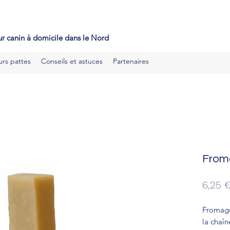
ducateur canin mérignies, educateur canin seclin, educateur cani
ouai, educateur canin orchies
r canin à domicile dans le Nord
urs pattes
Conseils et astuces
Partenaires
From
6,25 
Fromage
la chaîn