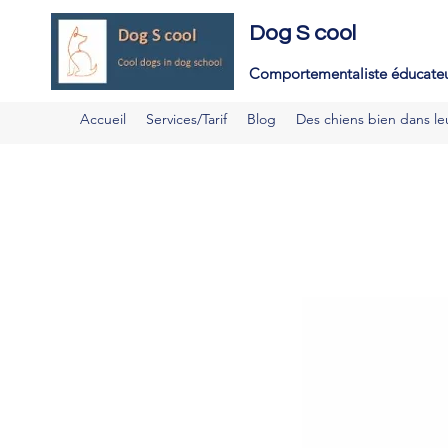
E
Dog S cool
d
Comportementaliste é
ducateu
Accueil
Services/Tarif
Blog
Des chiens bien dans le