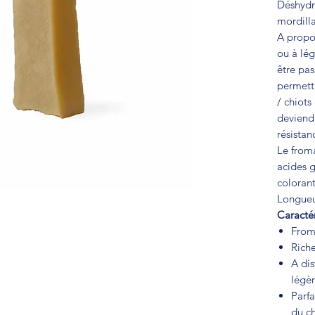
Déshydra
mordill
A propos
ou à lég
être pas
permettr
/ chiots
deviendr
résistan
Le froma
acides g
colorant
Longueu
Caractér
From
Riche
A dis
légè
Parfa
du c