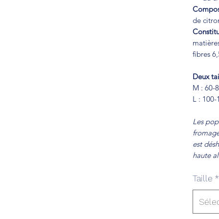
Composi
de citron
Constitu
matière
fibres 6
Deux tai
M : 60-
L : 100
Les popu
fromage
est désh
haute al
Taille
*
Séle