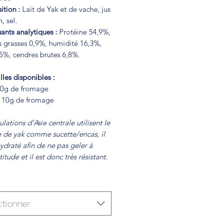
tion :
Lait de Yak et de vache, jus
, sel.
ants analytiques :
Protéine 54,9%,
s grasses 0,9%, humidité 16,3%,
,5%, cendres brutes 6,8%.
lles disponibles :
80g de fromage
-110g de fromage
lations d’Asie centrale utilisent le
 de yak comme sucette/encas, il
ydraté afin de ne pas geler à
titude et il est donc très résistant.
ctionner