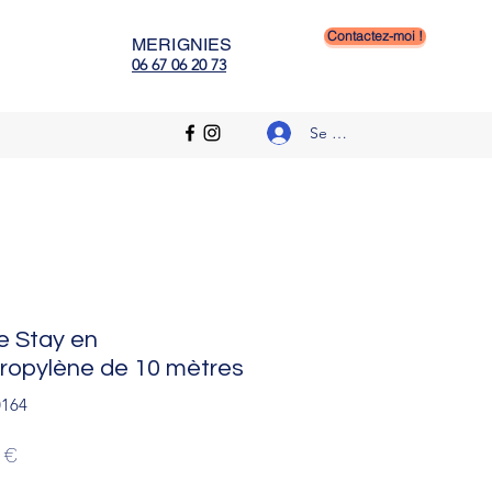
n templeuve, educateur canin
Contactez-moi !
MERIGNIES
06 67 06 20 73
Se connecter
e Stay en
ropylène de 10 mètres
0164
Prix
 €