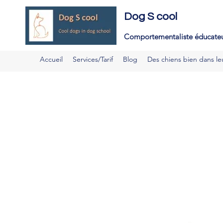
E
Dog S cool
d
Comportementaliste é
ducateu
Accueil
Services/Tarif
Blog
Des chiens bien dans le