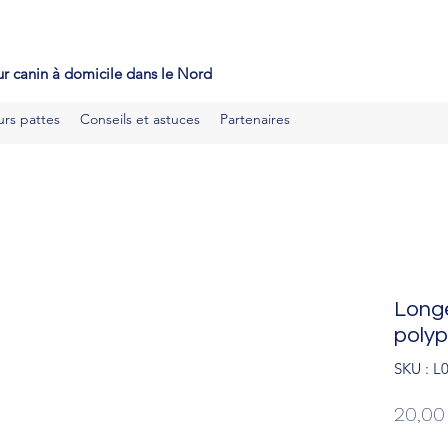
ducateur canin mérignies, educateur canin seclin, educateur cani
ouai, educateur canin orchies
r canin à domicile dans le Nord
urs pattes
Conseils et astuces
Partenaires
Long
polyp
SKU : L
20,00