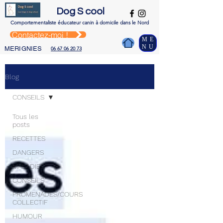
Dog S cool
Comportementaliste é
ducateur canin à domicile dans le Nord
Contactez-moi !
ME
NU
MERIGNIES
06 67 06 20 73
Blog
CONSEILS
Tous les
posts
RECETTES
DANGERS
MALADIES
CONSEILS
PROMENADES/COURS
COLLECTIF
HUMOUR