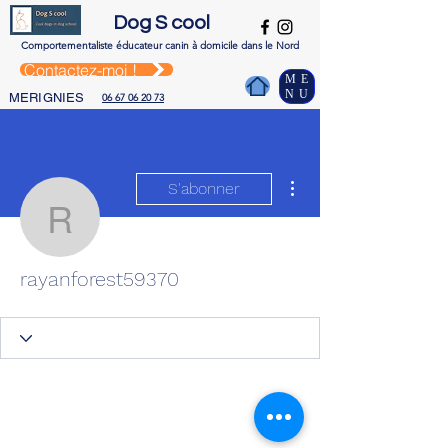
Dog S cool
Comportementaliste é
ducateur canin à domicile dans le Nord
Contactez-moi !
ME
NU
MERIGNIES
06 67 06 20 73
Plus d'actions
S'abonner
rayanforest59370
rayanforest59370