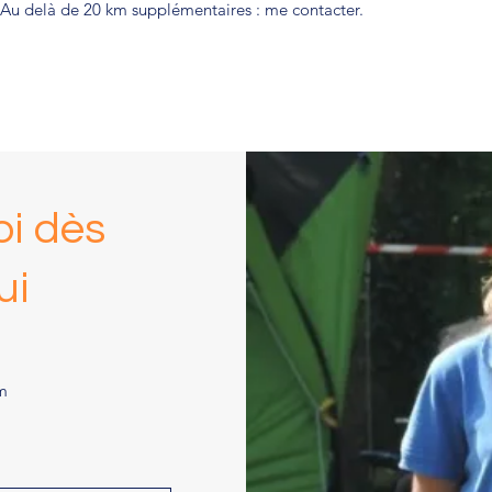
Au delà de 20 km supplémentaires : me contacter.
i dès
ui
m