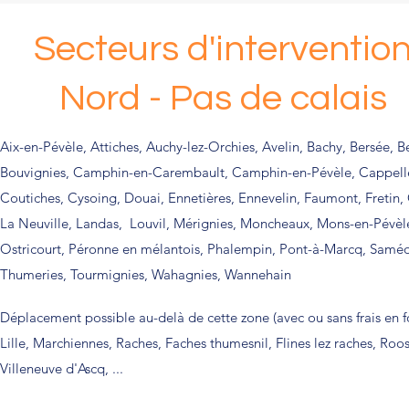
Secteurs d'interventio
Nord - Pas de calais
Aix-en-Pévèle, Attiches, Auchy-lez-Orchies, Avelin, Bachy, Bersée, B
Bouvignies, Camphin-en-Carembault, Camphin-en-Pévèle, Cappell
Coutiches, Cysoing, Douai, Ennetières, Ennevelin, Faumont, Fretin
La Neuville, Landas, Louvil, Mérignies, Moncheaux, Mons-en-Pévèl
Ostricourt, Péronne en mélantois, Phalempin, Pont-à-Marcq, Saméo
Thumeries, Tourmignies, Wahagnies, Wannehain
Déplacement possible au-delà de cette zone (avec ou sans frais en fo
Lille, Marchiennes, Raches, Faches thumesnil, Flines lez raches, Ro
Villeneuve d'Ascq, ...