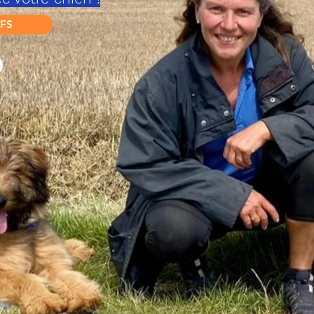
IFS
Ed
ucation canine
Bilan comportemental - Rééducation
Préparation à l'acquisition
P
romenades - dog sitting
Sorties canines en groupe
Garde d'animaux à leur domicile
...