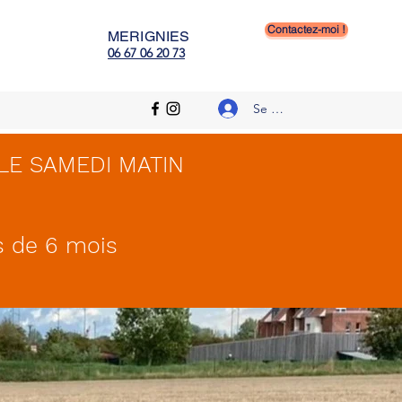
n templeuve, educateur canin
Contactez-moi !
MERIGNIES
06 67 06 20 73
Se connecter
LE SAMEDI MATIN
us de 6 mois