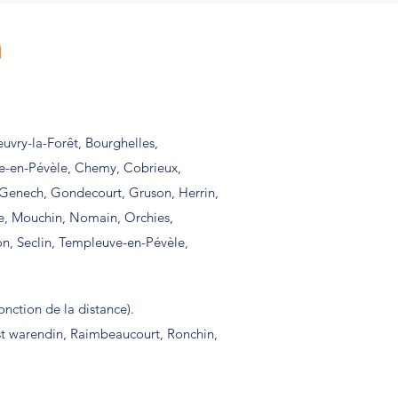
n
euvry-la-Forêt, Bourghelles,
e-en-Pévèle, Chemy, Cobrieux,
, Genech, Gondecourt, Gruson, Herrin,
e, Mouchin, Nomain, Orchies,
n, Seclin, Templeuve-en-Pévèle,
nction de la distance).
ost warendin, Raimbeaucourt, Ronchin,