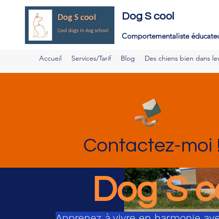
E
Dog S cool
d
Comportementaliste é
ducateu
Accueil
Services/Tarif
Blog
Des chiens bien dans le
Contactez-moi 
Dog S c
Apprenez à vivre en harmonie ave