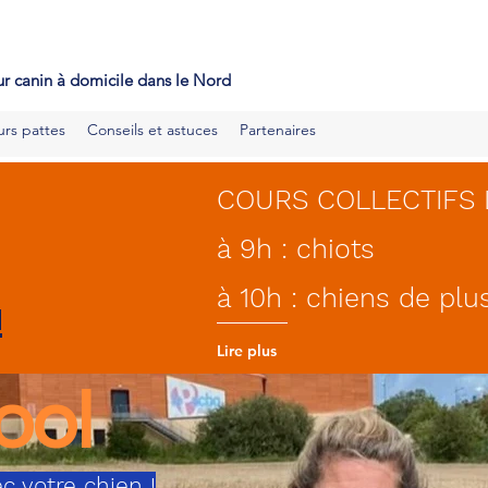
ducateur canin mérignies, educateur canin seclin, educateur cani
ouai, educateur canin orchies
r canin à domicile dans le Nord
urs pattes
Conseils et astuces
Partenaires
COURS COLLECTIFS 
à 9h : chiots
à 10h : chiens de pl
!
Lire plus
ool
c votre chien !