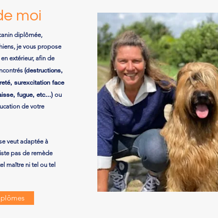
de moi
canin diplômée,
chiens, je vous propose
en extérieur, afin de
(destructions,
encontrés
eté, surexcitation face
isse, fugue, etc...)
ou
ucation de votre
se veut adaptée à
xiste pas de remède
el maître ni tel ou tel
iplômes