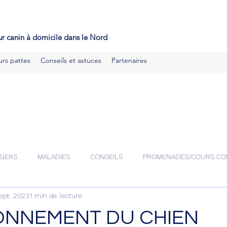
ducateur canin mérignies, educateur canin seclin, educateur cani
ouai, educateur canin orchies
r canin à domicile dans le Nord
urs pattes
Conseils et astuces
Partenaires
GERS
MALADIES
CONSEILS
PROMENADES/COURS CO
ept. 2023
1 min de lecture
ONNEMENT DU CHIEN