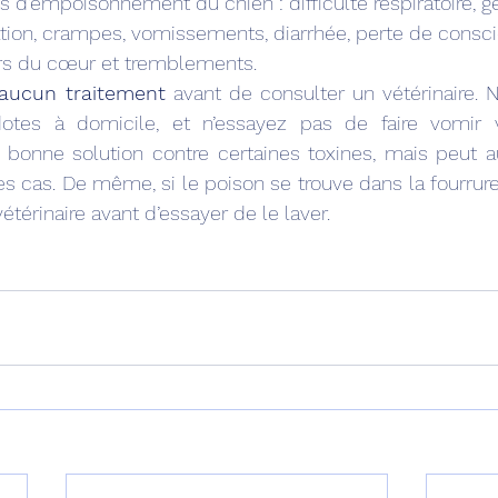
d'empoisonnement du chien : difficulté respiratoire, g
vation, crampes, vomissements, diarrhée, perte de consci
ers du cœur et tremblements.
 aucun traitement
 avant de consulter un vétérinaire. N
otes à domicile, et n’essayez pas de faire vomir v
bonne solution contre certaines toxines, mais peut aus
es cas. De même, si le poison se trouve dans la fourrure
térinaire avant d’essayer de le laver.