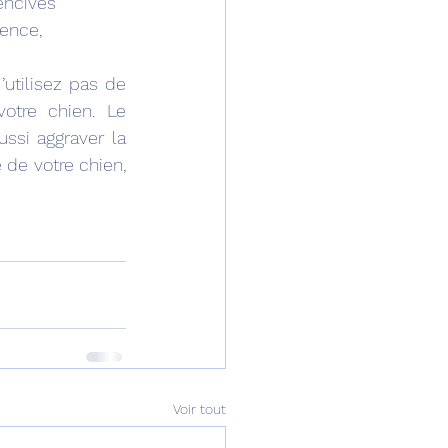
encives 
ence, 
’utilisez pas de 
otre chien. Le 
si aggraver la 
 de votre chien, 
Voir tout