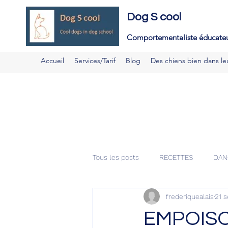
E
Dog S cool
d
Comportementaliste é
ducateu
Accueil
Services/Tarif
Blog
Des chiens bien dans le
Tous les posts
RECETTES
DAN
frederiquealais
21 s
EMPOIS