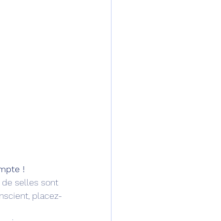
mpte !
 de selles sont 
onscient, placez-