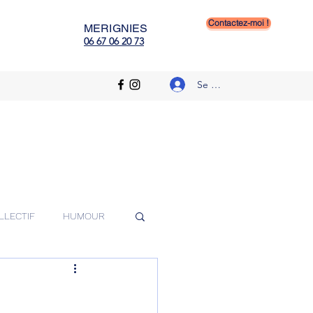
n templeuve, educateur canin
Contactez-moi !
MERIGNIES
06 67 06 20 73
Se connecter
LLECTIF
HUMOUR