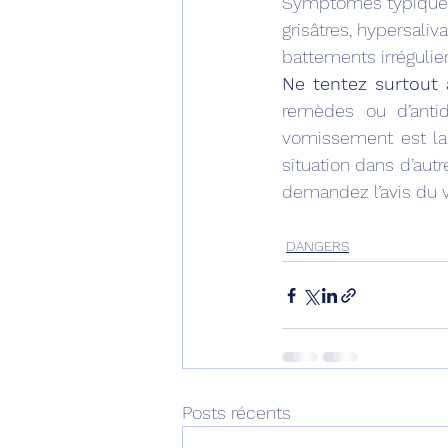
Symptômes typiques 
grisâtres, hypersali
battements irréguli
Ne tentez surtout
remèdes ou d’antid
vomissement est la 
situation dans d’autr
demandez l’avis du vé
DANGERS
Posts récents